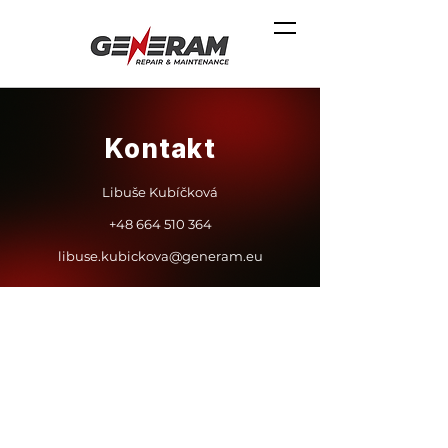
Kontakt
Libuše Kubíčková
+48 664 510 364
libuse.kubickova@generam.eu
Libuše Kubíčková
+48 664 510 364
libuse.kubickova@generam.eu
Libuše Kubíčková