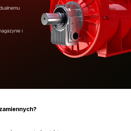
idualnemu
agazynie i
 zamiennych?