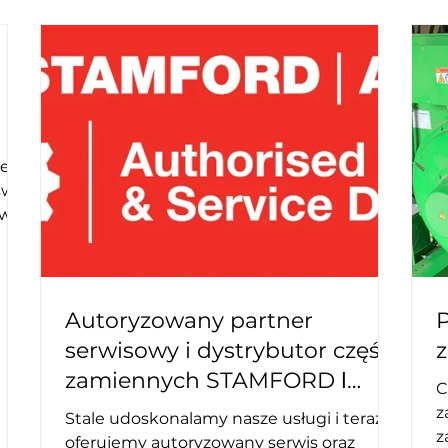
le
 w
nie
ywe
Autoryzowany partner
P
aża
serwisowy i dystrybutor części
e
zamiennych STAMFORD ǀ
C
AvK™
znie
z
Stale udoskonalamy nasze usługi i teraz
ni
z
oferujemy autoryzowany serwis oraz