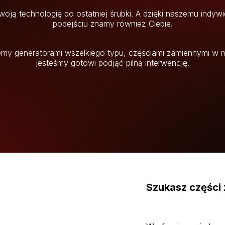
oją technologię do ostatniej śrubki. A dzięki naszemu indyw
podejściu znamy również Ciebie.
my generatorami wszelkiego typu, częściami zamiennymi w m
jesteśmy gotowi podjąć pilną interwencję.
Szukasz części