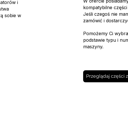
W ofercie posiadamy
atorów i
kompatybilne części
stwa
Jeśli czegoś nie m
zą sobie w
zamówić i dostarczy
Pomożemy Ci wybrać
podstawie typu i nu
maszyny.
Przeglądaj części