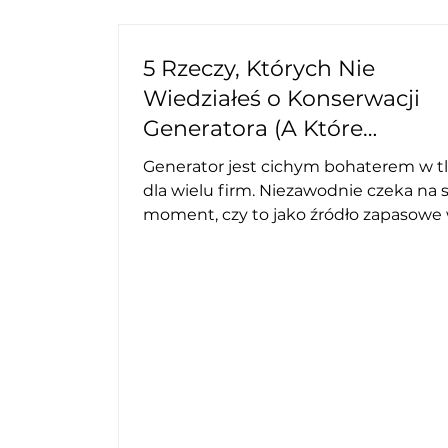
5 Rzeczy, Których Nie
Wiedziałeś o Konserwacji
Generatora (A Które
Zaoszczędzą Ci Czas i
Generator jest cichym bohaterem w t
Pieniądze)
dla wielu firm. Niezawodnie czeka na swój
moment, czy to jako źródło zapasowe
przypadku awarii, czy jako kluczowy
element ciągłej pracy. Jednak to właś
ta niezawodność często stwarza fałsz
poczucie bezpieczeństwa. Dopóki
urządzenie działa, wielu właścicieli uw
je za bezobsługowe i nie zwraca na ni
uwagi. Problem pojawia się dopiero
wtedy, gdy jego wydajność jest krytyc
potrzebna, a ono zawodzi. Kiedy ostat