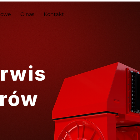
sowe
O nas
Kontakt
rwis
orów