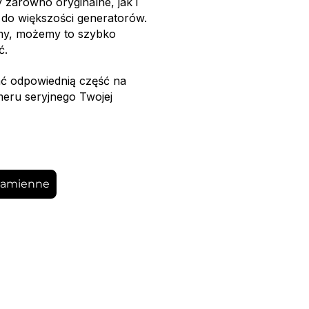
 zarówno oryginalne, jak i
 do większości generatorów.
amy, możemy to szybko
ć.
 odpowiednią część na
meru seryjnego Twojej
 zamienne