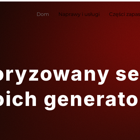
Dom
Naprawy i usługi
Części zapa
oryzowany se
ich generat