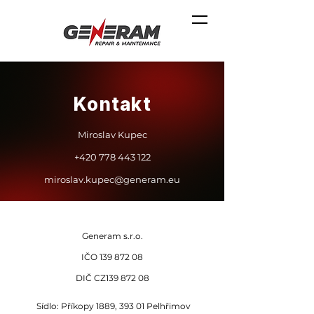
Kontakt
Miroslav Kupec
+420 778 443 122
miroslav.kupec@generam.eu
Generam s.r.o.
IČO
139 872 08
DIČ CZ139 872 08
Sídlo: Příkopy 1889, 393 01 Pelhřimov